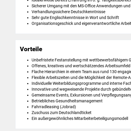
Idealerweise bereits Erfahrung im o. g. Tätigkeitsbereic
Sicherer Umgang mit den MS-Office Anwendungen un
Verhandlungssichere Deutschkenntnisse
Sehr gute Englischkenntnisse in Wort und Schrift
Organisationsgeschick und eigenverantwortliche Arbei
Vorteile
Unbefristete Festanstellung mit wettbewerbsfähigem 
Offenes, kreatives und wertschätzendes Arbeitsumfel
Flache Hierarchien in einem Team aus rund 130 engagi
Flexible Arbeitszeiten und die Möglichkeit der Remote-A
Individuelle Weiterbildungsprogramme und interne Fac
Innovative und wegweisende Projekte durch gebündel
Gemeinsame Events, Exkursionen und Verpflegungsan
Betriebliches Gesundheitsmanagement
Fahrradleasing (Jobrad)
Zuschuss zum Deutschlandticket
Ein außergewöhnliches Mitarbeiterbeteiligungsmodell