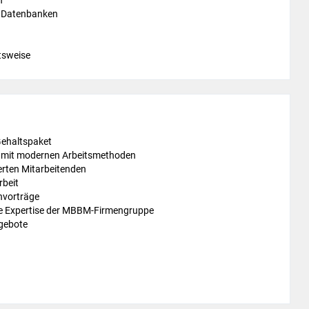
h
d Datenbanken
tsweise
Gehaltspaket
d mit modernen Arbeitsmethoden
erten Mitarbeitenden
rbeit
hvorträge
te Expertise der MBBM-Firmengruppe
gebote